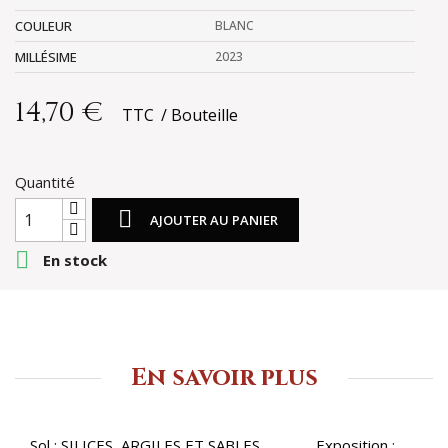
COULEUR
BLANC
MILLÉSIME
2023
14,70 €
TTC
Bouteille
Quantité

AJOUTER AU PANIER

En stock
En savoir plus
Sol : SILICES, ARGILES ET SABLES Exposition :