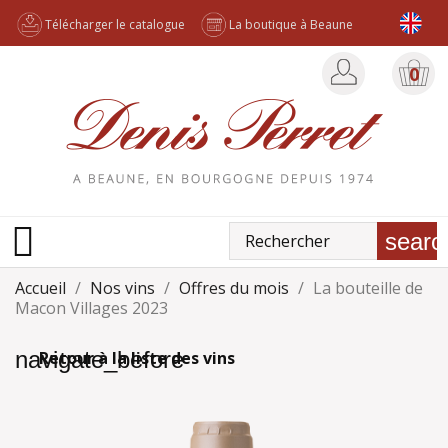
Télécharger le catalogue
La boutique à Beaune
0

searc
Accueil
Nos vins
Offres du mois
La bouteille de
Macon Villages 2023
navigate_before
Retour à la liste des vins