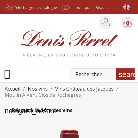
Télécharger le catalogue
La boutique à Beaune
0

searc
Accueil
Nos vins
Vins Château des Jacques
Moulin A Vent Clos de Rochegrès
navigate_before
Retour à la liste des vins