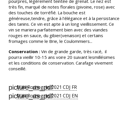
pourpres, légèrement teintée de grenat. Le nez est
très fin, marqué de notes florales (pivoine, rose) avec
des touches de torréfié. La bouche est
généreuse,tendre, grâce à l'élégance et à la persistance
des tanins. Ce vin est apte à un long vieillissement. Ce
vin se mariera parfaitement bien avec des viandes
rouges en sauce, du gibier(venaison) et certains
fromages comme le Brie, le Coulommiers...
Conservation :
Vin de grande garde, très racé, il
pourra vieillir 10-15 ans voire 20 suivant lesmillésimes
et les conditions de conservation. Carafage vivement
conseillé.
picture_as_pdf
MàV Rochegrès 2021 CDJ FR
picture_as_pdf
MàV Rochegrès 2021 CDJ EN