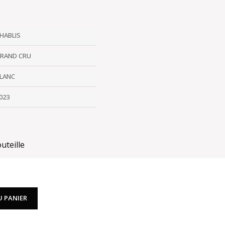
HABLIS
RAND CRU
LANC
023
uteille
U PANIER