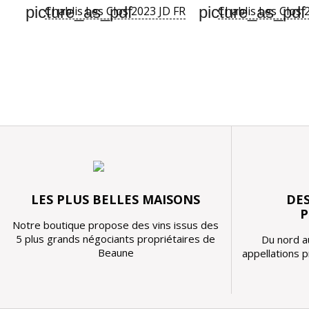
picture_as_pdf
picture_as_pdf
Chablis Les Clos 2023 JD FR
Chablis Les Clos 
LES PLUS BELLES MAISONS
DES
P
Notre boutique propose des vins issus des
5 plus grands négociants propriétaires de
Du nord a
Beaune
appellations 