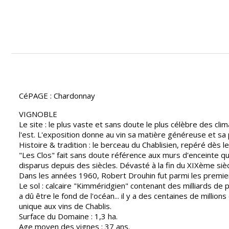
CéPAGE : Chardonnay
VIGNOBLE
Le site : le plus vaste et sans doute le plus célèbre des cli
l'est. L'exposition donne au vin sa matière généreuse et sa
Histoire & tradition : le berceau du Chablisien, repéré dès
"Les Clos" fait sans doute référence aux murs d'enceinte qu'i
disparus depuis des siècles. Dévasté à la fin du XIXème siè
Dans les années 1960, Robert Drouhin fut parmi les premiers
Le sol : calcaire "Kimméridgien" contenant des milliards de 
a dû être le fond de l'océan... il y a des centaines de milli
unique aux vins de Chablis.
Surface du Domaine : 1,3 ha.
Age moyen des vignes : 37 ans.