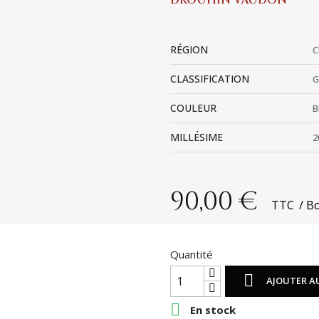
DROUHIN VAUDON
RÉGION
C
CLASSIFICATION
G
COULEUR
B
MILLÉSIME
2
90,00 €
TTC
Bo
Quantité

AJOUTER A

En stock