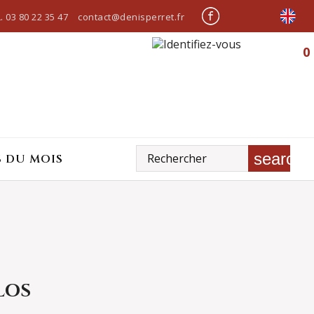
.
03 80 22 35 47
contact@denisperret.fr
0
search
S DU MOIS
LOS