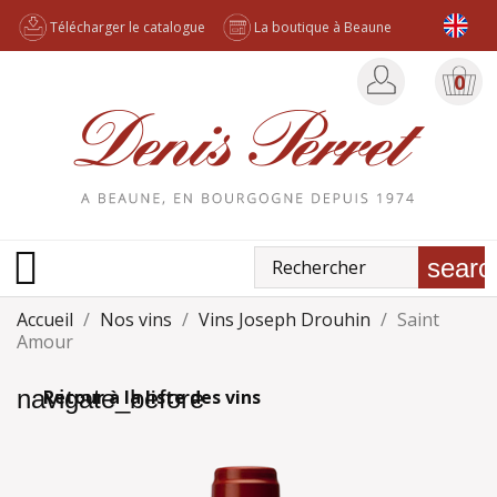
Télécharger le catalogue
La boutique à Beaune
0

searc
Accueil
Nos vins
Vins Joseph Drouhin
Saint
Amour
navigate_before
Retour à la liste des vins