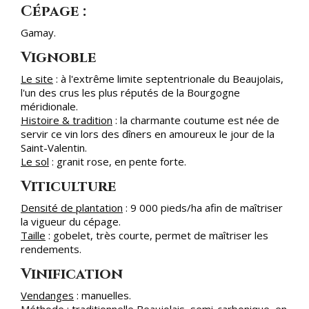
Cépage :
Gamay.
Vignoble
Le site
: à l'extrême limite septentrionale du Beaujolais,
l'un des crus les plus réputés de la Bourgogne
méridionale.
Histoire & tradition
: la charmante coutume est née de
servir ce vin lors des dîners en amoureux le jour de la
Saint-Valentin.
Le sol
: granit rose, en pente forte.
Viticulture
Densité de plantation
: 9 000 pieds/ha afin de maîtriser
la vigueur du cépage.
Taille
: gobelet, très courte, permet de maîtriser les
rendements.
Vinification
Vendanges
: manuelles.
Méthode
: traditionnelle Beaujolais, semi-carbonique, en