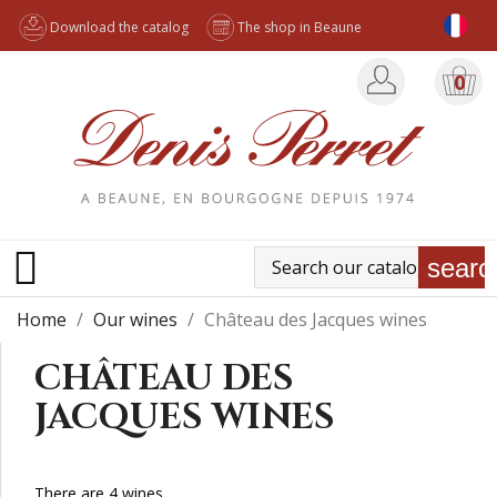
Download the catalog
The shop in Beaune
0

searc
Home
Our wines
Château des Jacques wines
CHÂTEAU DES
JACQUES WINES
There are 4 wines.