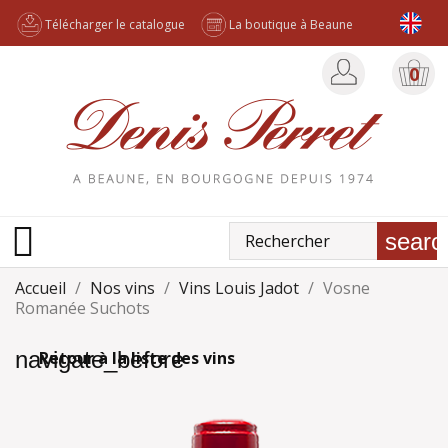
Télécharger le catalogue
La boutique à Beaune
0

searc
Accueil
Nos vins
Vins Louis Jadot
Vosne
Romanée Suchots
navigate_before
Retour à la liste des vins