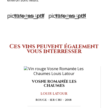
picture_as_pdf
picture_as_pdf
VR Suchots LJ FR
VR Suchots LJ EN
Ces vins peuvent également
vous interresser
VOSNE ROMANÉE LES
CHAUMES
LOUIS LATOUR
ROUGE
1ER CRU
2018