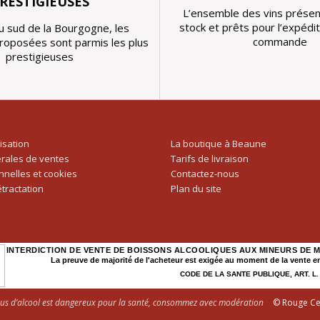
RESTIGIEUSES
L’ensemble des vins présen
stock et prêts pour l’expédi
u sud de la Bourgogne, les
commande
proposées sont parmis les plus
prestigieuses
lisation
La boutique à Beaune
rales de ventes
Tarifs de livraison
nelles et cookies
Contactez-nous
étractation
Plan du site
INTERDICTION DE VENTE DE BOISSONS ALCOOLIQUES AUX MINEURS DE M
La preuve de majorité de l'acheteur est exigée au moment de la vente en
CODE DE LA SANTE PUBLIQUE, ART. L. 3
bus d’alcool est dangereux pour la santé, consommez avec modération
© Rouge Ce