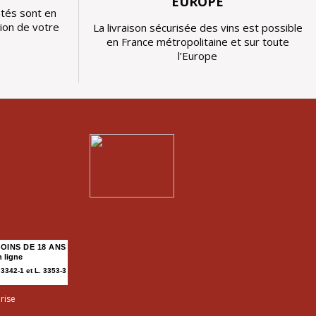
EUROPE
tés sont en
tion de votre
La livraison sécurisée des vins est possible
en France métropolitaine et sur toute
l’Europe
OINS DE 18 ANS
 ligne
342-1 et L. 3353-3
rise