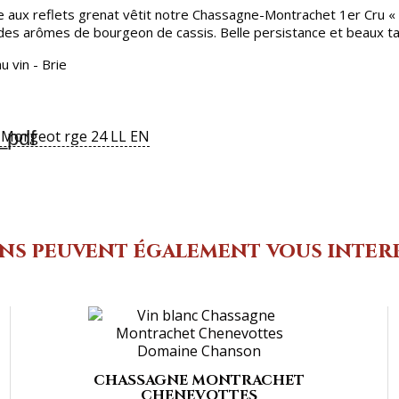
re aux reflets grenat vêtit notre Chassagne-Montrachet 1er Cru 
 des arômes de bourgeon de cassis. Belle persistance et beaux tan
u vin - Brie
_pdf
Morgeot rge 24 LL EN
ins peuvent également vous inter
CHASSAGNE MONTRACHET
CHENEVOTTES