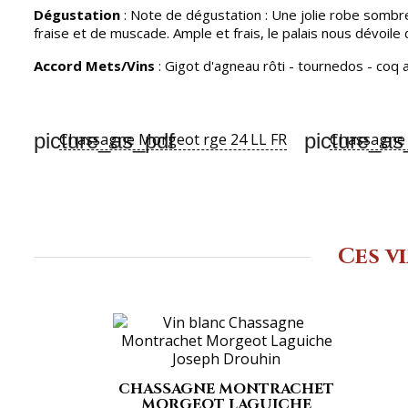
Dégustation
: Note de dégustation : Une jolie robe somb
fraise et de muscade. Ample et frais, le palais nous dévoile
Accord Mets/Vins
: Gigot d'agneau rôti - tournedos - coq a
picture_as_pdf
picture_as
Chassagne Morgeot rge 24 LL FR
Chassagne 
Ces v
CHASSAGNE MONTRACHET
MORGEOT LAGUICHE