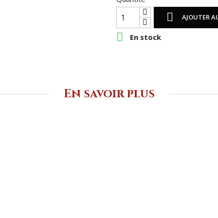

AJOUTER A

En stock
En savoir plus