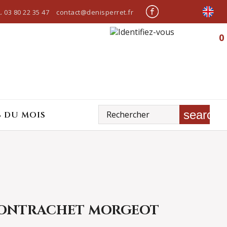
.
03 80 22 35 47
contact@denisperret.fr
0
search
S DU MOIS
ONTRACHET MORGEOT