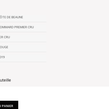
ÔTE DE BEAUNE
OMMARD PREMIER CRU
ER CRU
OUGE
019
uteille
U PANIER