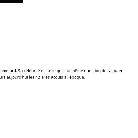
ommard. Sa célébrité est telle qu'il fut même
question de rajouter
ours
aujourd'hui les 42 ares acquis a l'époque.