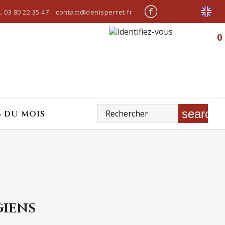
.
03 80 22 35 47
contact@denisperret.fr
0
search
S DU MOIS
IENS