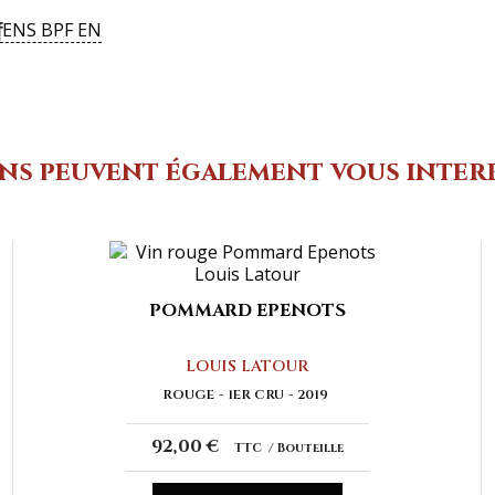
f
ENS BPF EN
ins peuvent également vous inter
POMMARD EPENOTS
LOUIS LATOUR
ROUGE
1ER CRU
2019
92,00 €
TTC
Bouteille