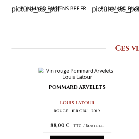
picture_as_pdf
picture_as_pd
POMMARD RUGIENS BPF FR
POMMARD RUGI
Ces v
POMMARD ARVELETS
LOUIS LATOUR
ROUGE
1ER CRU
2019
88,00 €
TTC
Bouteille