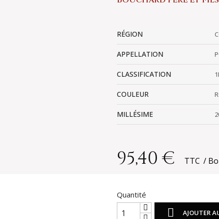
BOUCHARD PÈRE ET FILS
RÉGION
C
APPELLATION
P
CLASSIFICATION
1
COULEUR
R
MILLÉSIME
2
95,40 €
TTC
Bo
Quantité

AJOUTER A