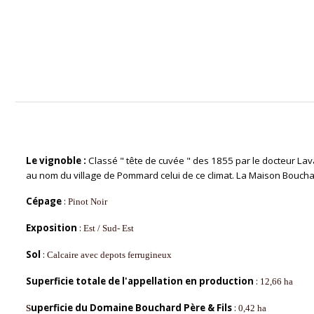
Le vignoble :
Classé " tête de cuvée " des 1855 par le docteur Lav
au nom du village de Pommard celui de ce climat. La Maison
Bouchar
Cépage
:
Pinot Noir
Exposition
:
Est / Sud- Est
Sol
:
Calcaire avec depots ferrugineux
Superficie totale de l'appellation en production
:
12,66 ha
uperficie du Domaine Bouchard Père & Fils
:
S
0,42 ha