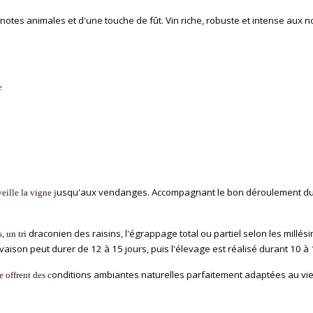
notes animales et d'une touche de fût. Vin
riche, robuste et intense aux
e
usqu'aux vendanges. Accompagnant le bon déroulement du cy
eille la vigne j
draconien des raisins, l'égrappage total ou partiel selon les millé
, un tri
 cuvaison peut durer de 12 à 15 jours, puis l'élevage est réalisé durant 10
onditions ambiantes naturelles parfaitement adaptées au vie
 offrent des c