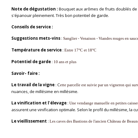
Note de dégustation :
Bouquet aux arômes de fruits doublés de 
s'épanouir pleinement. Très bon potentiel de garde.
Conseils de service :
Suggestions mets-vins
:
Sanglier - Venaison - Viandes rouges en sauc
Température de service
:
Entre 17°C et 18°C
Potentiel de garde
:
10 ans et plus
Savoir- faire :
Le travail de la vigne
: C
ette parcelle est suivie par un vigneron qui surv
nuances, de millésime en millésime.
La vinification et l'élevage
:
Une vendange manuelle en petites caisses
assurent une vinification optimale. Selon le profil du millésime, la
Le vieillissement
:
Les caves des Bastions de l'ancien Château de Beaune