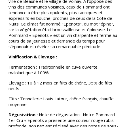
ville de Beaune et le village de Volnay. A l'opposé des
vins des communes voisines, ceux de Pommard ont
tendance à être plus opulents, plus tanniques et
expressifs en bouche, proches de ceux de la Côte de
Nuits. Ce climat fut nommé "Epenots", du mot "épine",
car la végétation était broussailleuse et épineuse. Le
Pommard « Epenots » est un vin charpenté et ferme au
cours de sa jeunesse et demande du temps pour
s'épanouir et révéler sa remarquable plénitude.
Vinification & Elevage :
Fermentation : Traditionnelle en cuve ouverte,
malolactique à 100%
Elevage : 10 à 12 mois en fûts de chêne, 35% de fûts
neufs
Fûts : Tonnellerie Louis Latour, chêne français, chauffe
moyenne
Dégustation :
Note de dégustation : Notre Pommard
1er Cru « Epenots » présente une couleur rouge rubis
profonde, son nez est réglissé avec des notes de sous-