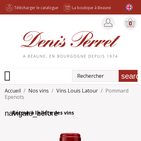
Télécharger le catalogue
La boutique à Beaune
0

searc
Accueil
Nos vins
Vins Louis Latour
Pommard
Epenots
navigate_before
Retour à la liste des vins