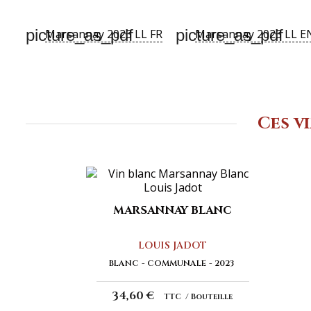
picture_as_pdf
picture_as_pdf
Marsannay 2023 LL FR
Marsannay 2023 LL E
Ces v
MARSANNAY BLANC
LOUIS JADOT
BLANC
COMMUNALE
2023
34,60 €
TTC
Bouteille