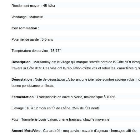
Rendement moyen : 45 hl/ha
Vendange : Manuelle
Consommation :
Potentiel de garde : 3-5 ans
Température de service : 15-17°
Description
: Marsannay est le village qui marque l'entrée nord de la Côte d'Or lor
travers la Côte d'Or. Ces vins ont la réputation d'être vifs et robustes, caractères qu
Dégustation
: Note de dégustation : Arborant une jolie robe sombre couleur rubis, n
bonne persistance en finale.
Fermentation
: Traditionnelle en cuve ouverte, malolactique à 100%
Elevage : 10 à 12 mois en fût de chêne, 25% de fûts neufs
Fûts : Tonnellerie Louis Latour, chêne français, chauffe moyenne
Accord Mets/Vins
: Canard rôti - coq au vin - navarin d'agneau - fromages affinés