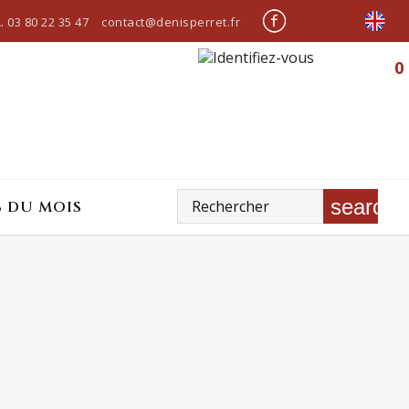
.
03 80 22 35 47
contact@denisperret.fr
0
search
S DU MOIS