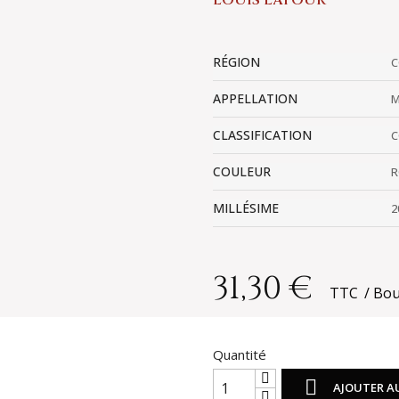
LOUIS LATOUR
RÉGION
C
APPELLATION
M
CLASSIFICATION
C
COULEUR
R
MILLÉSIME
2
31,30 €
TTC
Bou
Quantité

AJOUTER A