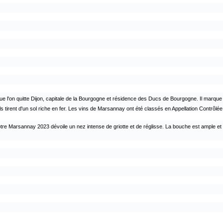
sque l'on quitte Dijon, capitale de la Bourgogne et résidence des Ducs de Bourgogne. Il marq
'ils tirent d'un sol riche en fer. Les vins de Marsannay ont été classés en Appellation Contrôl
otre Marsannay 2023 dévoile un nez intense de griotte et de réglisse. La bouche est ample et