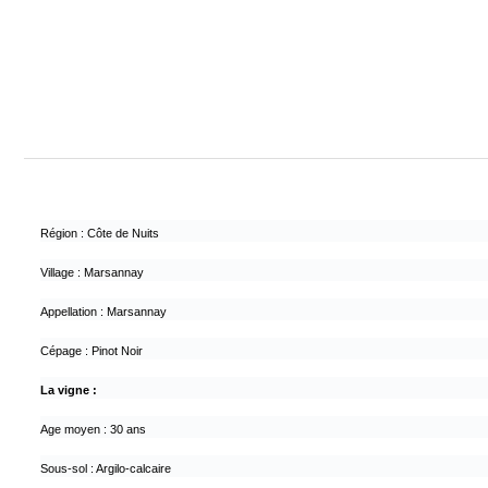
Région : Côte de Nuits
Village : Marsannay
Appellation : Marsannay
Cépage : Pinot Noir
La vigne :
Age moyen : 30 ans
Sous-sol : Argilo-calcaire