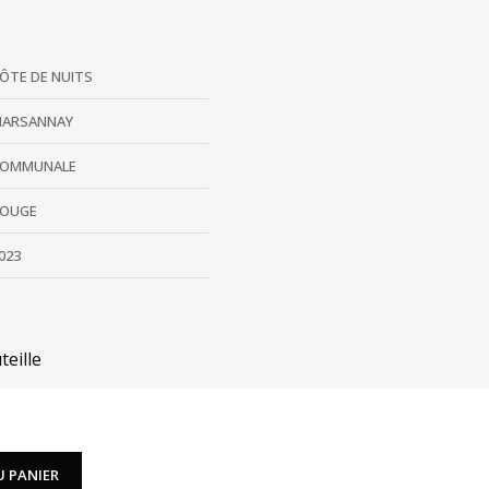
ÔTE DE NUITS
ARSANNAY
OMMUNALE
OUGE
023
teille
U PANIER