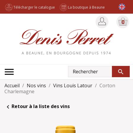
Télécharger le catalogue
La boutique à Beaune
0

search
Accueil
Nos vins
Vins Louis Latour
Corton
Charlemagne
Retour à la liste des vins
navigate_before