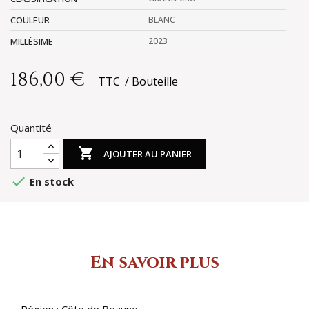
COULEUR
BLANC
MILLÉSIME
2023
186,00 €
TTC
Bouteille
Quantité

AJOUTER AU PANIER

En stock
En savoir plus
Région : Côte de Beaune