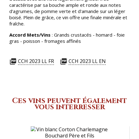
caractérise par sa bouche ample et ronde aux notes
d'agrumes, de pomme verte et d'amande sur un léger
boisé. Plein de grâce, ce vin offre une finale minérale et
fraîche.
Accord Mets/Vins
: Grands crustacés - homard - foie
gras - poisson - fromages affinés
CCH 2023 LL FR
CCH 2023 LL EN
picture_as_pdf
picture_as_pdf
Ces vins peuvent également
vous interresser