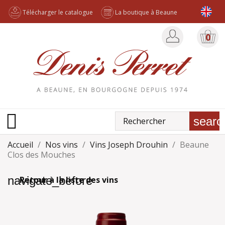
Télécharger le catalogue
La boutique à Beaune
0

searc
Accueil
Nos vins
Vins Joseph Drouhin
Beaune
Clos des Mouches
navigate_before
Retour à la liste des vins