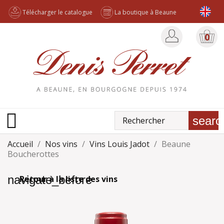
Télécharger le catalogue
La boutique à Beaune
0

searc
Accueil
Nos vins
Vins Louis Jadot
Beaune
Boucherottes
navigate_before
Retour à la liste des vins