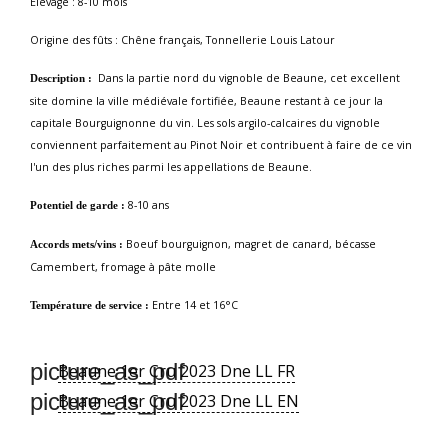
Elevage : 8-10 mois
Origine des fûts : Chêne français, Tonnellerie Louis Latour
Dans la partie nord du vignoble de Beaune, cet excellent
Description :
site domine la ville médiévale fortifiée, Beaune restant à ce jour la
capitale Bourguignonne du vin. Les sols argilo-calcaires du vignoble
conviennent parfaitement au Pinot Noir et contribuent à faire de ce vin
l'un des plus riches parmi les appellations de Beaune.
8-10 ans
Potentiel de garde :
Boeuf bourguignon, magret de canard, bécasse
Accords mets/vins :
Camembert, fromage à pâte molle
Entre 14 et 16°C
Température de service :
picture_as_pdf
Beaune 1er Cru 2023 Dne LL FR
picture_as_pdf
Beaune 1er Cru 2023 Dne LL EN