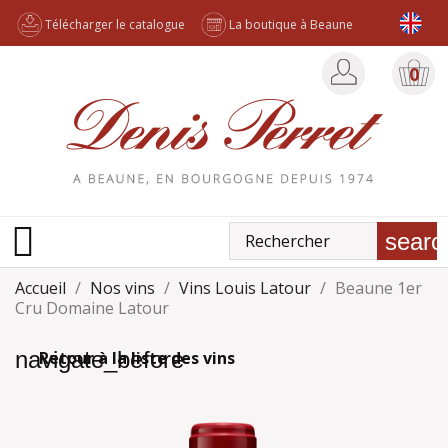
Télécharger le catalogue
La boutique à Beaune
0

searc
Accueil
Nos vins
Vins Louis Latour
Beaune 1er
Cru Domaine Latour
navigate_before
Retour à la liste des vins