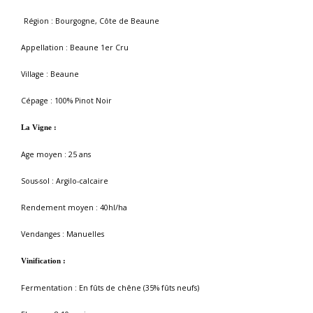
Région : Bourgogne,
Côte de Beaune
Appellation : Beaune 1
er
Cru
Village : Beaune
Cépage : 100% Pinot Noir
La Vigne
:
Age moyen : 25 ans
Sous-sol : Argilo-calcaire
Rendement moyen : 40hl/ha
Vendanges : Manuelles
Vinification :
Fermentation : En fûts de chêne (35% fûts neufs)