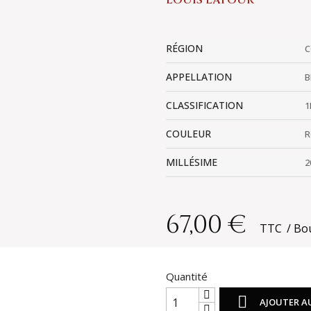
LOUIS LATOUR
RÉGION
C
APPELLATION
B
CLASSIFICATION
1
COULEUR
R
MILLÉSIME
2
67,00 €
TTC
Bou
Quantité

AJOUTER A