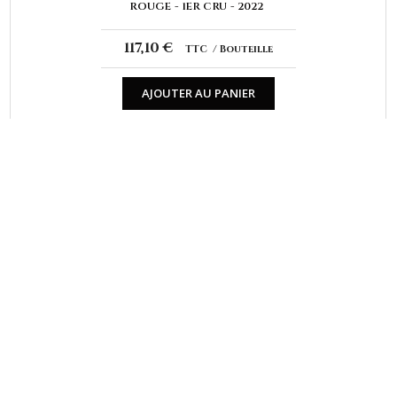
ROUGE
1ER CRU
2022
117,10 €
TTC
Bouteille
AJOUTER AU PANIER