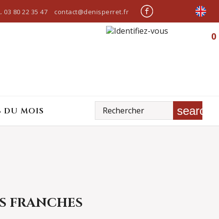
.
03 80 22 35 47
contact@denisperret.fr
0
search
S DU MOIS
S FRANCHES