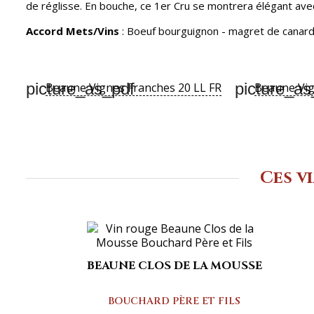
de réglisse. En bouche, ce 1er Cru se montrera élégant ave
Accord Mets/Vins
: Boeuf bourguignon - magret de canar
picture_as_pdf
picture_as
Beaune Vignes Franches 20 LL FR
Beaune Vig
Ces v
BEAUNE CLOS DE LA MOUSSE
BOUCHARD PÈRE ET FILS