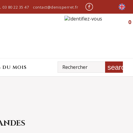
.
03 80 22 35 47
contact@denisperret.fr
0
search
S DU MOIS
ANDES