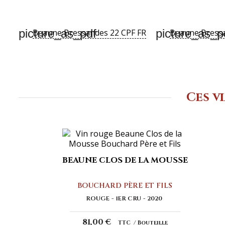
picture_as_pdf
picture_as_p
Beaune Bressandes 22 CPF FR
Beaune Bress
Ces v
BEAUNE CLOS DE LA MOUSSE
BOUCHARD PÈRE ET FILS
ROUGE
1ER CRU
2020
81,00 €
TTC
Bouteille