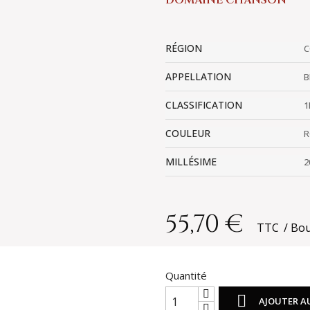
DOMAINE CHANSON
RÉGION
C
APPELLATION
B
CLASSIFICATION
1
COULEUR
R
MILLÉSIME
2
55,70 €
TTC
Bou
Quantité

AJOUTER A