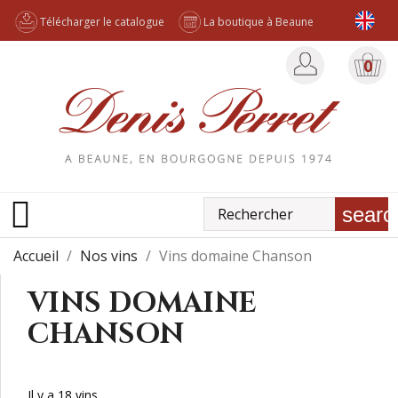
Télécharger le catalogue
La boutique à Beaune
0

searc
Accueil
Nos vins
Vins domaine Chanson
VINS DOMAINE
CHANSON
Il y a 18 vins.